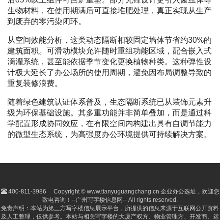
生物材料，在使用期满后可直接堆肥处理，真正实现从生产
到废弃的零污染闭环。
从空间效能分析，这类动态隔断相较固定墙体节省约30%的
建筑面积。可滑动模块允许随时重组功能区域，配合嵌入式
滴灌系统，甚至能依据季节变化更换植物种类。这种弹性设
计极大延长了办公场所的使用周期，避免因布局调整导致的
重复装修浪费。
随着绿色建筑认证体系普及，生态隔断系统已从装饰元素升
级为环保基础设施。其多重功能并非简单叠加，而是通过科
学配置形成协同效应，在有限空间内构建出具有自调节能力
的微型生态系统，为高强度办公环境提供可持续解决方案。
400-811-3986
Copyright © www.tianyuguangchang.cn 企业办公选址，欢迎您
致电咨询！--广州写字楼信息网-- All rights reserved.
免责声明：本站为第三方写字楼信息展示平台，所提供的信息来源于互联网公开资料
及人工整理，仅供参考。本站与相关写字楼的大厦产权方、物业管理方、开发商、运