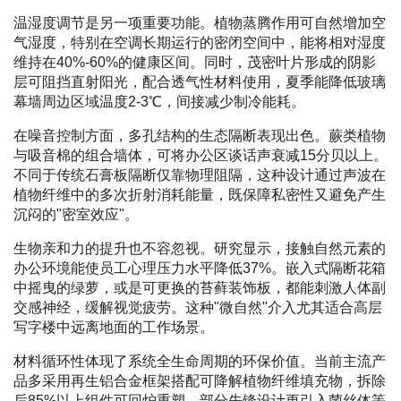
温湿度调节是另一项重要功能。植物蒸腾作用可自然增加空
气湿度，特别在空调长期运行的密闭空间中，能将相对湿度
维持在40%-60%的健康区间。同时，茂密叶片形成的阴影
层可阻挡直射阳光，配合透气性材料使用，夏季能降低玻璃
幕墙周边区域温度2-3℃，间接减少制冷能耗。
在噪音控制方面，多孔结构的生态隔断表现出色。蕨类植物
与吸音棉的组合墙体，可将办公区谈话声衰减15分贝以上。
不同于传统石膏板隔断仅靠物理阻隔，这种设计通过声波在
植物纤维中的多次折射消耗能量，既保障私密性又避免产生
沉闷的"密室效应"。
生物亲和力的提升也不容忽视。研究显示，接触自然元素的
办公环境能使员工心理压力水平降低37%。嵌入式隔断花箱
中摇曳的绿萝，或是可更换的苔藓装饰板，都能刺激人体副
交感神经，缓解视觉疲劳。这种"微自然"介入尤其适合高层
写字楼中远离地面的工作场景。
材料循环性体现了系统全生命周期的环保价值。当前主流产
品多采用再生铝合金框架搭配可降解植物纤维填充物，拆除
后85%以上组件可回炉重塑。部分先锋设计更引入菌丝体等